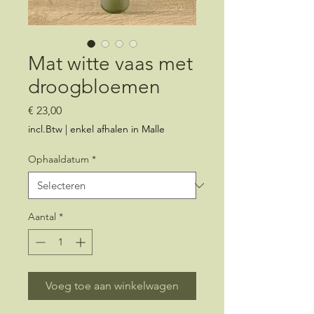
Mat witte vaas met
droogbloemen
Prijs
€ 23,00
incl.Btw
|
enkel afhalen in Malle
Ophaaldatum
*
Aantal
*
Voeg toe aan winkelwagen