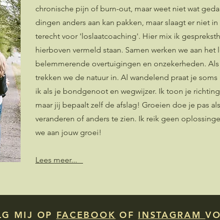
chronische pijn
of burn-out, maar weet niet wat gedaa
dingen anders aan kan pakken, maar slaagt er niet in 
terecht voor 'loslaatcoaching'. Hier mix ik gespreks
hierboven vermeld staan. Samen werken we aan het lo
belemmerende overtuigingen en onzekerheden. Als j
trekken we de natuur in. Al wandelend praat je soms 
ik als je bondgenoot en wegwijzer. Ik toon je richtin
maar jij bepaalt zelf de afslag! Groeien doe je pas a
veranderen of anders te zien. Ik reik geen oplossin
we aan jouw groei!
Lees meer...
LG MIJ OP
FACEBOOK
OF
INSTAGRAM
VO