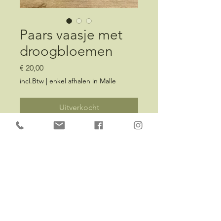
Paars vaasje met
droogbloemen
Prijs
€ 20,00
incl.Btw
|
enkel afhalen in Malle
Uitverkocht
Paarse bolvaas 15 cm H - 13 cm
D gevuld met droogbloemen in
verschillende tinten.
VOLG MIJ OP
FACEBOOK
OF