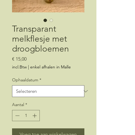
Transparant
melkflesje met
droogbloemen
Prijs
€ 15,00
incl.Btw
|
enkel afhalen in Malle
Ophaaldatum
*
Aantal
*
Voeg toe aan winkelwagen