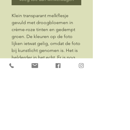
Klein transparant melkflesje
gevuld met droogbloemen in
crème-roze tinten en gedempt
groen. De kleuren op de foto
lijken ietwat gelig, omdat de foto
bij kunstlicht genomen is. Het is
helderder in het echt. Er is nog
een identiek melkflesje
beschikbaar in de webshop dat
hier eventueel mee te
combineren valt. De flesjes zijn
identiek, de inhoud is lichtjes
verschillend. Wil je graag een
combinatie, stop dan de aparte
vaasjes in je winkelwagentje. Op
het einde kan je bij de
opmerkingen vermelden of ze